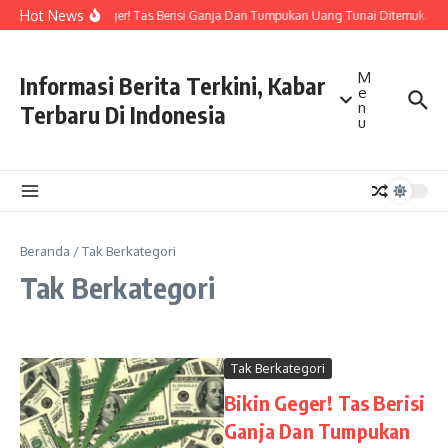
Lewati ke konten
Hot News
Bikin Geger! Tas Berisi Ganja Dan Tumpukan Uang Tunai Ditemukan Di
M
Informasi Berita Terkini, Kabar
e
n
Terbaru Di Indonesia
u
Beranda
/
Tak Berkategori
Tak Berkategori
Tak Berkategori
Bikin Geger! Tas Berisi
Ganja Dan Tumpukan