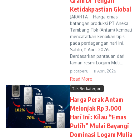
Gram Di Tengah
Ketidakpastian Global
JAKARTA – Harga emas
batangan produksi PT Aneka
Tambang Tbk (Antam) kembali
mencatatkan kenaikan tipis
pada perdagangan hari ini,
Sabtu, 11 April 2026.
Berdasarkan pantauan dari
laman resmi Logam Muli...
piccaperu
11 April 2026
Read More
Tak Berkategori
Harga Perak Antam
Melonjak Rp 3.000
Hari Ini: Kilau “Emas
Putih” Mulai Bayangi
Dominasi Logam Mulia