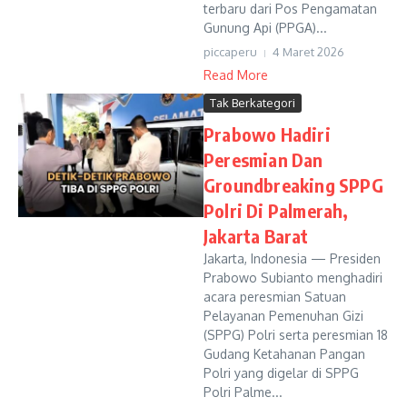
terbaru dari Pos Pengamatan
Gunung Api (PPGA)...
piccaperu
4 Maret 2026
Read More
Tak Berkategori
Prabowo Hadiri
Peresmian Dan
Groundbreaking SPPG
Polri Di Palmerah,
Jakarta Barat
Jakarta, Indonesia — Presiden
Prabowo Subianto menghadiri
acara peresmian Satuan
Pelayanan Pemenuhan Gizi
(SPPG) Polri serta peresmian 18
Gudang Ketahanan Pangan
Polri yang digelar di SPPG
Polri Palme...