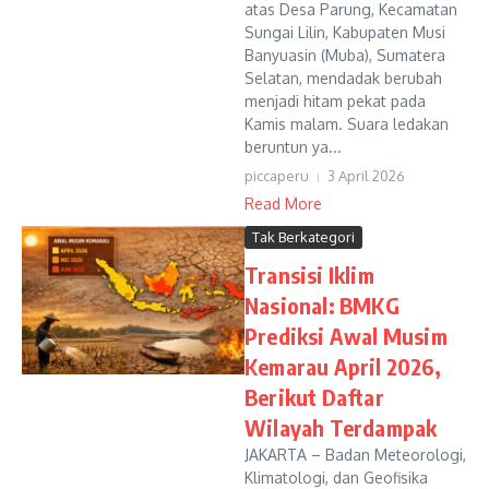
atas Desa Parung, Kecamatan
Sungai Lilin, Kabupaten Musi
Banyuasin (Muba), Sumatera
Selatan, mendadak berubah
menjadi hitam pekat pada
Kamis malam. Suara ledakan
beruntun ya...
piccaperu
3 April 2026
Read More
Tak Berkategori
Transisi Iklim
Nasional: BMKG
Prediksi Awal Musim
Kemarau April 2026,
Berikut Daftar
Wilayah Terdampak
JAKARTA – Badan Meteorologi,
Klimatologi, dan Geofisika