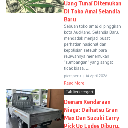
Uang Tunai Ditemukan
Di Toko Amal Selandia
Baru
Sebuah toko amal di pinggiran
kota Auckland, Selandia Baru,
mendadak menjadi pusat
perhatian nasional dan
kepolisian setelah para
relawannya menemukan
“sumbangan” yang sangat
tidak biasa. ...
piccaperu
14 April 2026
Read More
Tak Berkategori
Demam Kendaraan
Niaga: Daihatsu Gran
Max Dan Suzuki Carry
Pick Up Ludes Diburu,